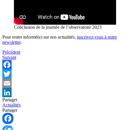
Conclusion de la journée de l’observatoire 2023
Pour rester informé(e) sur nos actualités,
inscrivez-vous à notre
newsletter
.
Navigation
Précédent
Suivant
de
l’article
Facebook
Twitter
Email
Partager
LinkedIn
Actualités
Partager
Facebook