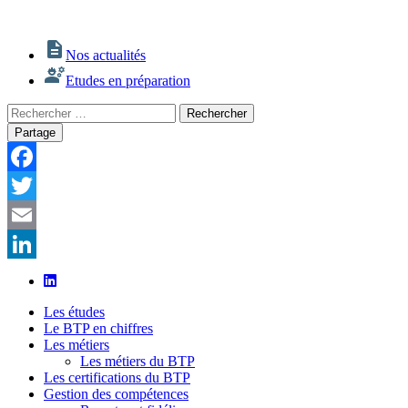
Nos actualités
Etudes en préparation
Rechercher
Rechercher
:
Partage
Facebook
Twitter
Email
LinkedIn
Les études
Le BTP en chiffres
Les métiers
Les métiers du BTP
Les certifications du BTP
Gestion des compétences