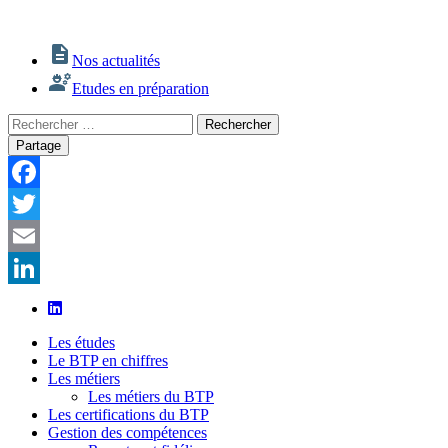
Nos actualités
Etudes en préparation
Rechercher
Rechercher
:
Partage
Facebook
Twitter
Email
LinkedIn
Les études
Le BTP en chiffres
Les métiers
Les métiers du BTP
Les certifications du BTP
Gestion des compétences