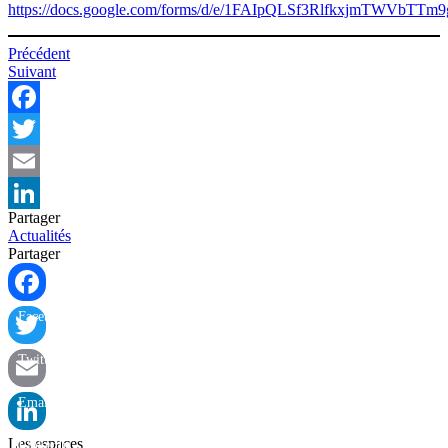
https://docs.google.com/forms/d/e/1FAIpQLSf3RlfkxjmTWV
Navigation
Précédent
Suivant
de
l’article
Facebook
Twitter
Email
Partager
LinkedIn
Actualités
Partager
Facebook
Twitter
Email
Les espaces
LinkedIn