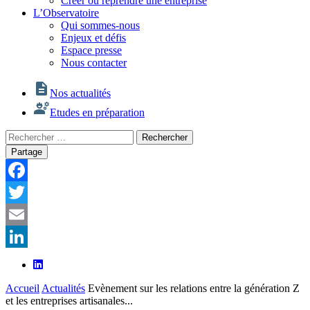
Créer ou reprendre une entreprise
L’Observatoire
Qui sommes-nous
Enjeux et défis
Espace presse
Nous contacter
Nos actualités
Etudes en préparation
Rechercher
Rechercher
:
Partage
Facebook
Twitter
Email
LinkedIn
Accueil
Actualités
Evènement sur les relations entre la génération Z
et les entreprises artisanales...