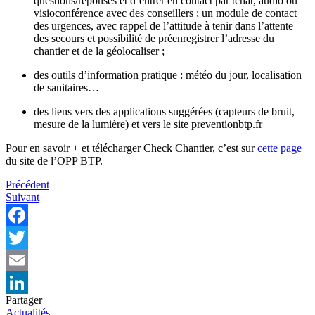
questions/réponses et d’entrer en contact par tchat, audio ou
visioconférence avec des conseillers ; un module de contact
des urgences, avec rappel de l’attitude à tenir dans l’attente
des secours et possibilité de préenregistrer l’adresse du
chantier et de la géolocaliser ;
des outils d’information pratique : météo du jour, localisation
de sanitaires…
des liens vers des applications suggérées (capteurs de bruit,
mesure de la lumière) et vers le site preventionbtp.fr
Pour en savoir + et télécharger Check Chantier, c’est sur
cette page
du site de l’OPP BTP.
Navigation
Précédent
Suivant
de
l’article
Facebook
Twitter
Email
Partager
LinkedIn
Actualités