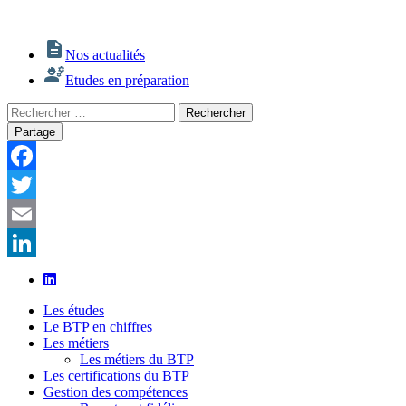
Nos actualités
Etudes en préparation
Rechercher
Rechercher
:
Partage
Facebook
Twitter
Email
LinkedIn
Les études
Le BTP en chiffres
Les métiers
Les métiers du BTP
Les certifications du BTP
Gestion des compétences